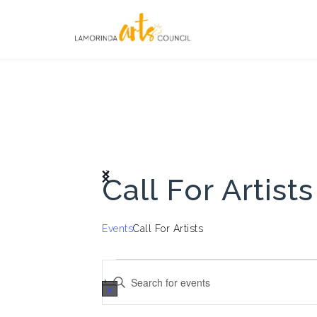
Skip
to
content
Call For Artists
Events
Call For Artists
Events
E
E
v
n
t