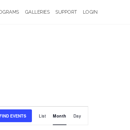
OGRAMS
GALLERIES
SUPPORT
LOGIN
E
v
FIND EVENTS
List
Month
Day
e