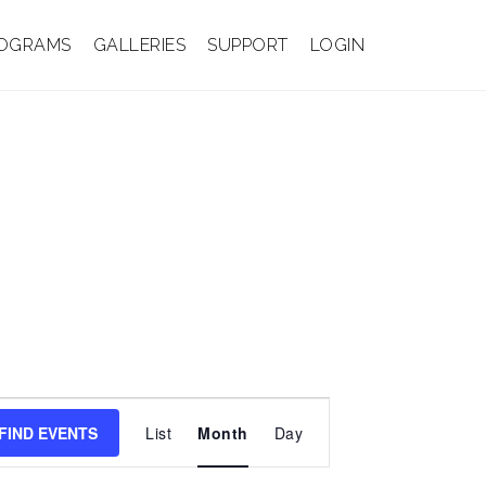
OGRAMS
GALLERIES
SUPPORT
LOGIN
E
v
FIND EVENTS
List
Month
Day
e